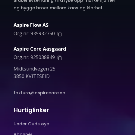
Bruker livserfaring til å lyse opp mørke hjørner
og bygge broer mellom kaos og klarhet.
Aspire Flow AS
Org.nr:
935932750
Aspire Core Aasgaard
Org.nr:
925038849
Midtsundvegen 25
3850 KVITESEID
faktura@aspirecore.no
Hurtiglinker
Under Guds øye
Abonnér