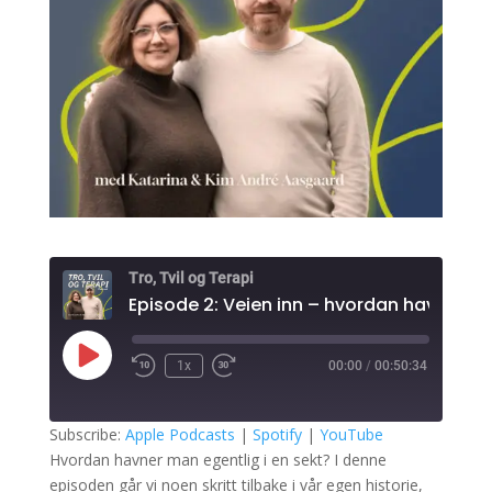
Tro, Tvil og Terapi
Play
1x
00:00
/
00:50:34
Episode
Subscribe:
Apple Podcasts
|
Spotify
|
YouTube
Hvordan havner man egentlig i en sekt? I denne
episoden går vi noen skritt tilbake i vår egen historie,