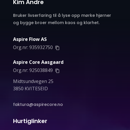
Kim Andre
Bruker livserfaring til å lyse opp mørke hjørner
og bygge broer mellom kaos og klarhet.
Aspire Flow AS
Org.nr:
935932750
Aspire Core Aasgaard
Org.nr:
925038849
Midtsundvegen 25
3850 KVITESEID
faktura@aspirecore.no
Hurtiglinker