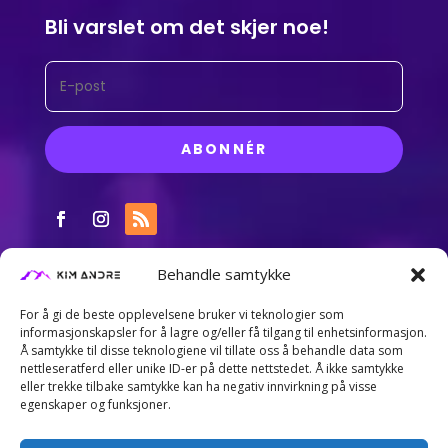
Bli varslet om det skjer noe!
ABONNÉR
Behandle samtykke
For å gi de beste opplevelsene bruker vi teknologier som
informasjonskapsler for å lagre og/eller få tilgang til enhetsinformasjon.
Å samtykke til disse teknologiene vil tillate oss å behandle data som
nettleseratferd eller unike ID-er på dette nettstedet. Å ikke samtykke
eller trekke tilbake samtykke kan ha negativ innvirkning på visse
egenskaper og funksjoner.