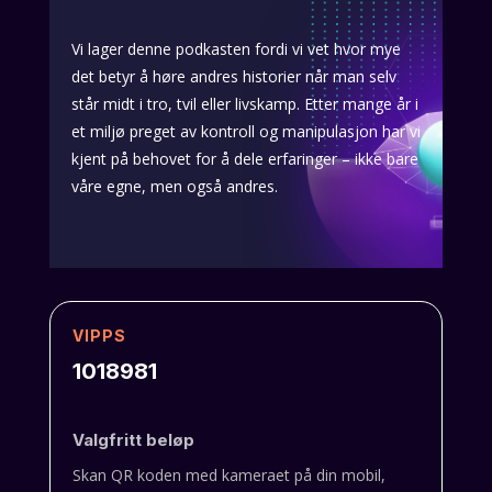
Vi lager denne podkasten fordi vi vet hvor mye
det betyr å høre andres historier når man selv
står midt i tro, tvil eller livskamp. Etter mange år i
et miljø preget av kontroll og manipulasjon har vi
kjent på behovet for å dele erfaringer – ikke bare
våre egne, men også andres.
VIPPS
1018981
Valgfritt beløp
Skan QR koden med kameraet på din mobil,